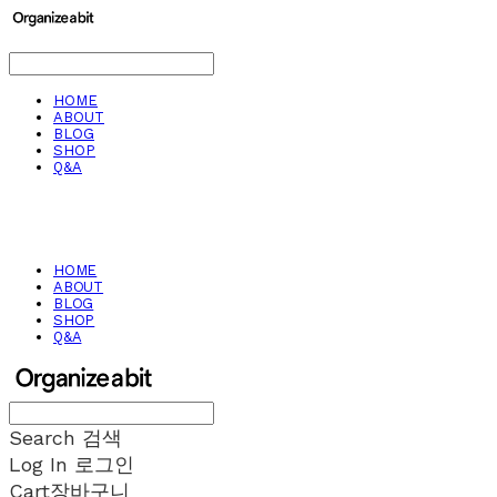
HOME
ABOUT
BLOG
SHOP
Q&A
HOME
ABOUT
BLOG
SHOP
Q&A
Search
검색
Log In
로그인
Cart
장바구니