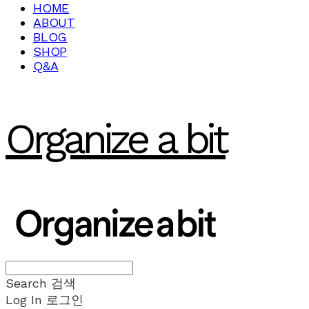
HOME
ABOUT
BLOG
SHOP
Q&A
Organize a bit
Search
검색
Log In
로그인