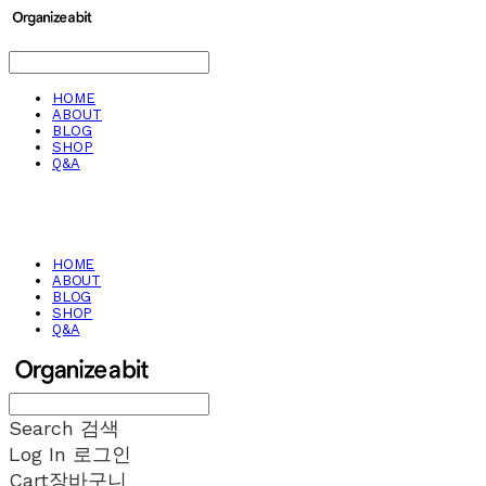
HOME
ABOUT
BLOG
SHOP
Q&A
HOME
ABOUT
BLOG
SHOP
Q&A
Search
검색
Log In
로그인
Cart
장바구니