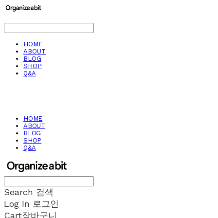
HOME
ABOUT
BLOG
SHOP
Q&A
HOME
ABOUT
BLOG
SHOP
Q&A
Search
검색
Log In
로그인
Cart
장바구니