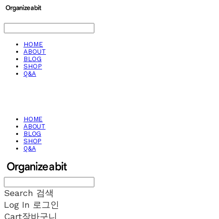
HOME
ABOUT
BLOG
SHOP
Q&A
HOME
ABOUT
BLOG
SHOP
Q&A
Search
검색
Log In
로그인
Cart
장바구니