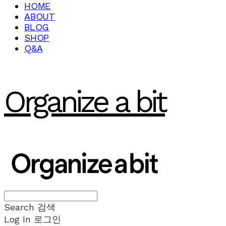
HOME
ABOUT
BLOG
SHOP
Q&A
Organize a bit
Search
검색
Log In
로그인