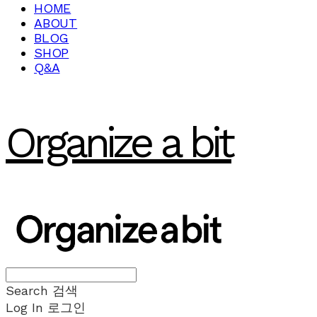
HOME
ABOUT
BLOG
SHOP
Q&A
Organize a bit
Search
검색
Log In
로그인