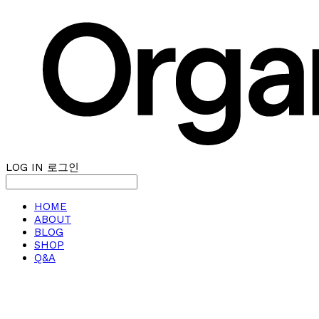
LOG IN
로그인
HOME
ABOUT
BLOG
SHOP
Q&A