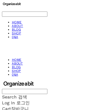
HOME
ABOUT
BLOG
SHOP
Q&A
HOME
ABOUT
BLOG
SHOP
Q&A
Search
검색
Log In
로그인
Cart
장바구니