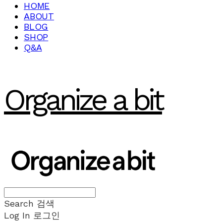
HOME
ABOUT
BLOG
SHOP
Q&A
Organize a bit
Search
검색
Log In
로그인