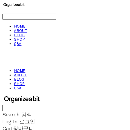
HOME
ABOUT
BLOG
SHOP
Q&A
HOME
ABOUT
BLOG
SHOP
Q&A
Search
검색
Log In
로그인
Cart
장바구니