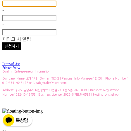
-
-
재입고 시 알림
신청하기
Terms of Use
Privacy Policy
Confirm Entrepreneur Information
Company Name: 오에이비 | Owner: 황금정 | Personal Info Manager: 황금정 | Phone Number:
010-8341-6461 | Email: oab_studio@naver.com
Address: 경기도 남양주시 다산중앙로19번길 21, F동 5층 502,503호 | Business Registration
Number:
222-10-13458
| Business License:
2022-경기포천-0599
| Hosting by sixshop