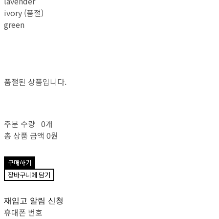
lavender
ivory (품절)
green
품절된 상품입니다.
주문 수량
0개
총 상품 금액
0원
구매하기
장바구니에 담기
재입고 알림 신청
휴대폰 번호