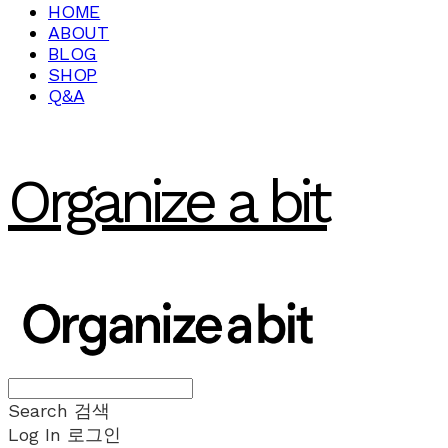
HOME
ABOUT
BLOG
SHOP
Q&A
Organize a bit
Search
검색
Log In
로그인