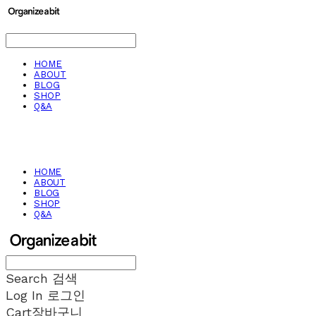
HOME
ABOUT
BLOG
SHOP
Q&A
HOME
ABOUT
BLOG
SHOP
Q&A
Search
검색
Log In
로그인
Cart
장바구니