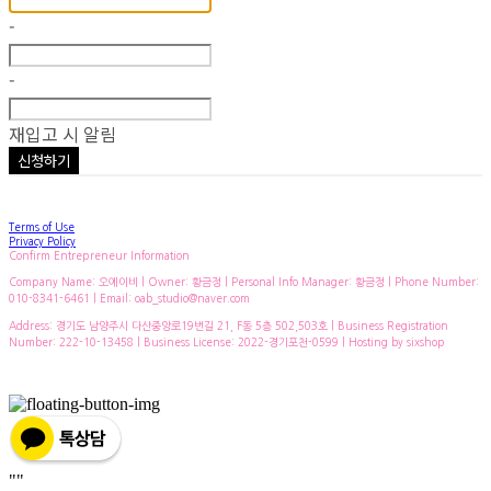
-
-
재입고 시 알림
신청하기
Terms of Use
Privacy Policy
Confirm Entrepreneur Information
Company Name: 오에이비 | Owner: 황금정 | Personal Info Manager: 황금정 | Phone Number:
010-8341-6461 | Email: oab_studio@naver.com
Address: 경기도 남양주시 다산중앙로19번길 21, F동 5층 502,503호 | Business Registration
Number:
222-10-13458
| Business License:
2022-경기포천-0599
| Hosting by sixshop
"
"