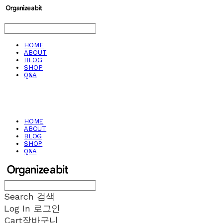
HOME
ABOUT
BLOG
SHOP
Q&A
HOME
ABOUT
BLOG
SHOP
Q&A
Search
검색
Log In
로그인
Cart
장바구니