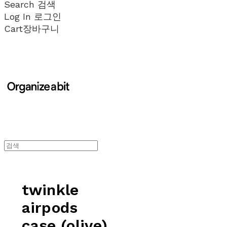
Search
검색
Log In
로그인
Cart
장바구니
twinkle
airpods
case (olive)