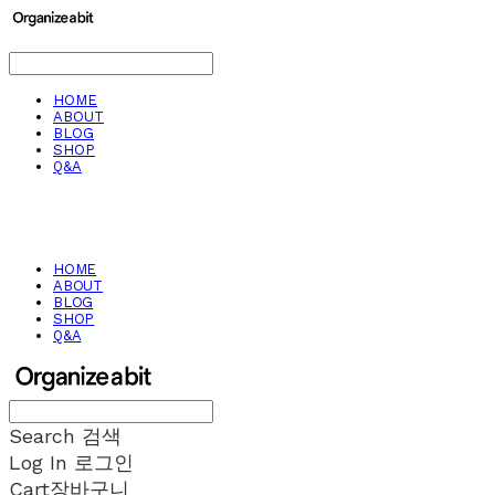
HOME
ABOUT
BLOG
SHOP
Q&A
HOME
ABOUT
BLOG
SHOP
Q&A
Search
검색
Log In
로그인
Cart
장바구니