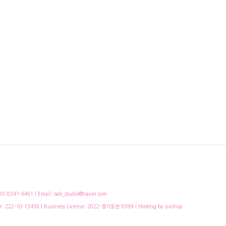
-8341-6461 | Email: oab_studio@naver.com
r:
222-10-13458
| Business License:
2022-경기포천-0599
| Hosting by sixshop