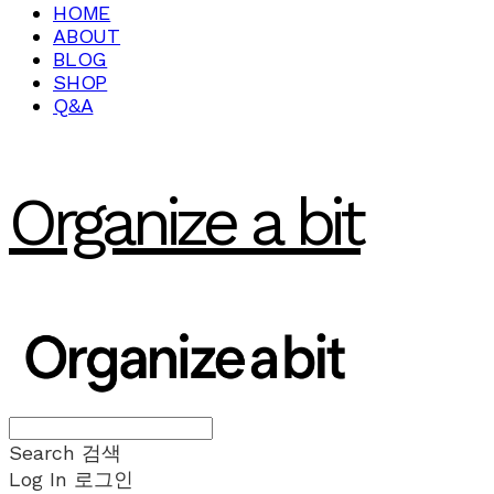
HOME
ABOUT
BLOG
SHOP
Q&A
Organize a bit
Search
검색
Log In
로그인