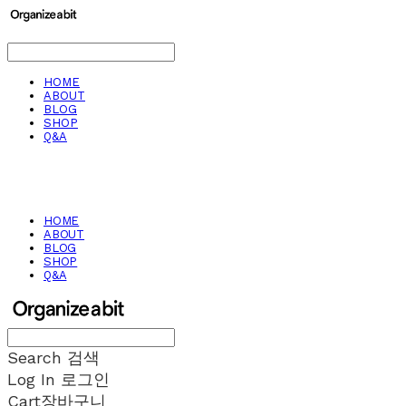
HOME
ABOUT
BLOG
SHOP
Q&A
HOME
ABOUT
BLOG
SHOP
Q&A
Search
검색
Log In
로그인
Cart
장바구니