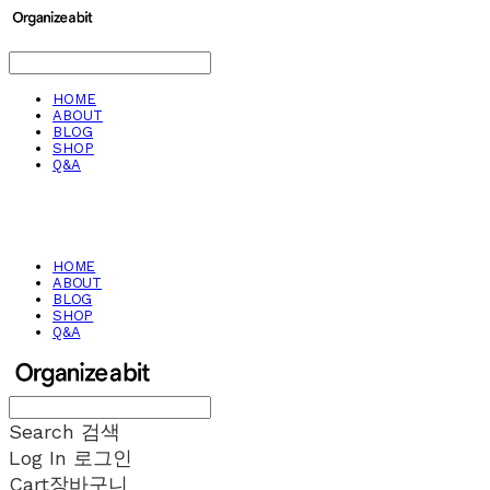
HOME
ABOUT
BLOG
SHOP
Q&A
HOME
ABOUT
BLOG
SHOP
Q&A
Search
검색
Log In
로그인
Cart
장바구니