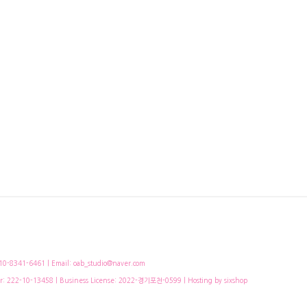
-8341-6461 | Email: oab_studio@naver.com
r:
222-10-13458
| Business License:
2022-경기포천-0599
| Hosting by sixshop