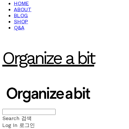
HOME
ABOUT
BLOG
SHOP
Q&A
Organize a bit
Search
검색
Log In
로그인