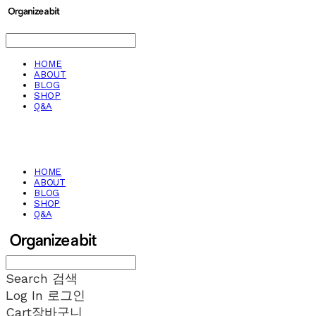
HOME
ABOUT
BLOG
SHOP
Q&A
HOME
ABOUT
BLOG
SHOP
Q&A
Search
검색
Log In
로그인
Cart
장바구니