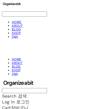
HOME
ABOUT
BLOG
SHOP
Q&A
HOME
ABOUT
BLOG
SHOP
Q&A
Search
검색
Log In
로그인
Cart
장바구니