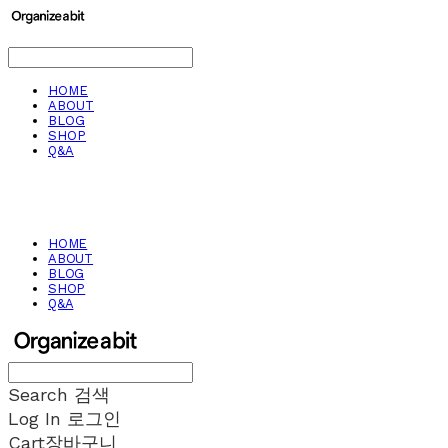
HOME
ABOUT
BLOG
SHOP
Q&A
HOME
ABOUT
BLOG
SHOP
Q&A
Search
검색
Log In
로그인
Cart
장바구니