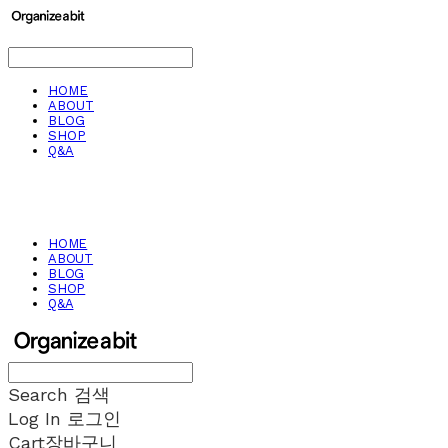
HOME
ABOUT
BLOG
SHOP
Q&A
HOME
ABOUT
BLOG
SHOP
Q&A
Search
검색
Log In
로그인
Cart
장바구니