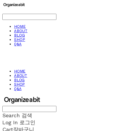
HOME
ABOUT
BLOG
SHOP
Q&A
HOME
ABOUT
BLOG
SHOP
Q&A
Search
검색
Log In
로그인
Cart
장바구니