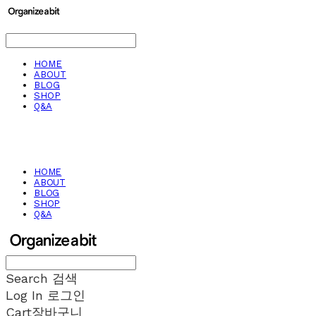
HOME
ABOUT
BLOG
SHOP
Q&A
HOME
ABOUT
BLOG
SHOP
Q&A
Search
검색
Log In
로그인
Cart
장바구니