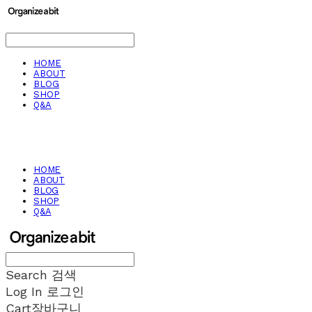
HOME
ABOUT
BLOG
SHOP
Q&A
HOME
ABOUT
BLOG
SHOP
Q&A
Search
검색
Log In
로그인
Cart
장바구니